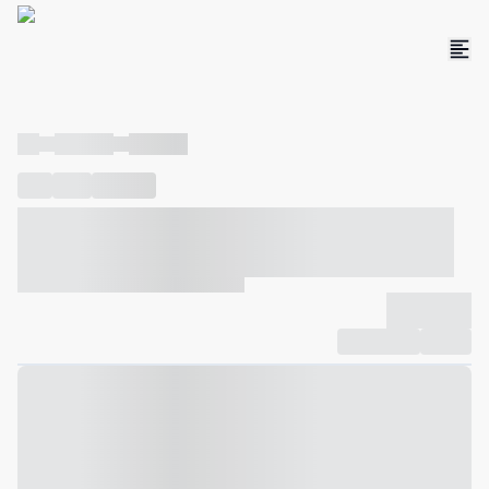
----
----- -----
----- -----
----
-----
---- ------
----- ----- -- ------ ---- ---- -- ----- ----- -----
--- ------
----- ----- -- ------ ----- ----- -- ------
-------------
Compartilhar
Favorito