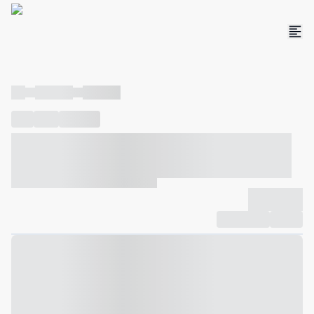
----
----- -----
----- -----
----
-----
---- ------
----- ----- -- ------ ---- ---- -- ----- ----- -----
--- ------
----- ----- -- ------ ----- ----- -- ------
-------------
Compartilhar
Favorito