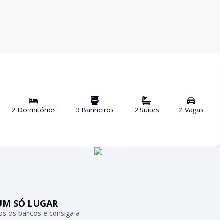
2
Dormitório
s
3
Banheiro
s
2
Suíte
s
2
Vaga
s
UM SÓ LUGAR
s os bancos e consiga a